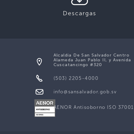
Descargas
Alcaldía De San Salvador Centro
Alameda Juan Pablo II, y Avenida
Cuscatancingo #320
(503) 2205-4000
info@sansalvador.gob.sv
AENOR Antisoborno ISO 37001